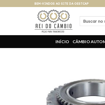
Pular
BEM-VINDOS AO SITE DA OESTCAP
para
o
Pesquisar
conteúdo
por:
INÍCIO
CÂMBIO AUTO