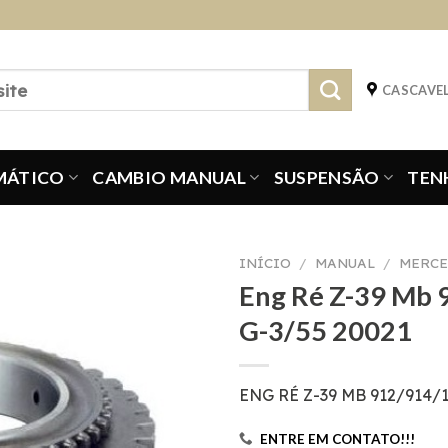
CASCAVEL
MÁTICO
CAMBIO MANUAL
SUSPENSÃO
TEN
INÍCIO
/
MANUAL
/
MERCE
Eng Ré Z-39 Mb
G-3/55 20021
ENG RÉ Z-39 MB 912/914/
ENTRE EM CONTATO!!!