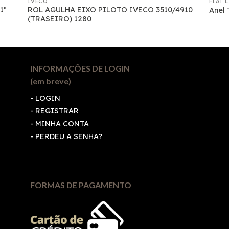
IVECO
FIAT 
1º
ROL AGULHA EIXO PILOTO IVECO 3510/4910
Anel 
(TRASEIRO) 1280
INFORMAÇÕES DE LOGIN
(em breve)
-
LOGIN
-
REGISTRAR
-
MINHA CONTA
-
PERDEU A SENHA?
FORMAS DE PAGAMENTO