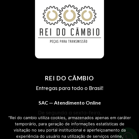
REI DO CÂMBIO
Entregas para todo o Brasil!
SAC — Atendimento Online
De segunda a sexta-feira,
"Rei do cambio utiliza cookies, armazenados apenas em caráter
das 08h às 18h.
temporário, para geração de informações estatísticas de
Fone:
0800 052 3500
visitação no seu portal institucional e aperfeiçoamento da
experiência do usuário na utilização de serviços online,